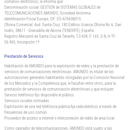
comercio electrónico, le informa que:
Denominación social: GESTION de SISTEMAS GLOBALES de
TELECOMUNICACIONES AMUNDO, Sociedad Anónima.
Identificación Fiscal Europe, CIF: ES-A76698315
Oficina Comercial: Avd. Santa Cruz, 183 Edificio Ucanca Oficina No 6, San
Isidro, 38611 - Granadilla de Abona (TENERIFE), España.
Registro Mercantil de Santa Cruz de Tenerife, T-3.434, F-165, S-8, H-TF-
56.965, Inscripción 1ª.
Prestación de Servicios
Habilitación de AMUNDO para la explotación de redes y la prestación de
servicios de comunicaciones electrónicas. AMUNDO, es titular de las
autorizaciones generales habilitantes otorgadas por la Comisión Nacional
de los Mercados y la Competencia que, le facultan entre otros, para la
prestación de servicios de comunicación electrónicas y que incluyen:
Servicio telefónico fijo disponible al público.
Servicios vocales nómadas
Explotación de una red telefónica pública fija radioeléctrico a través de
frecuencias de uso común.
Proveedor de acceso a internet e interconexión de redes de area local.
Como operador de telecomunicaciones, AMUNDO está sujeto a las